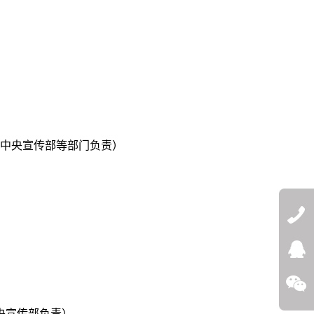
、中央宣传部等部门负责）
QQ:272532
微信
央宣传部负责）