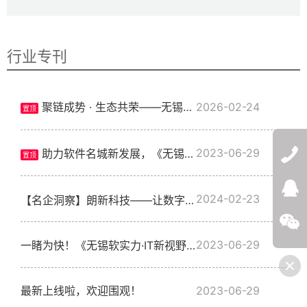
行业专刊
聚链成势 · 生态共荣——无锡市软件行业协会五届四次会员代表大会暨2026产业创新发展大会圆满召开
2026-02-24
置顶
2023-06-29
助力软件名城新发展，《无锡软实力·IT新视野》行业专刊正式发布！
置顶
QQ:272532
2024-02-23
【名企洞察】朗新科技——让数字化的世界更美好
微信
2023-06-29
一睹为快！《无锡软实力·IT新视野》第五期新鲜出炉~
最新上线啦，欢迎围观！
2023-06-29