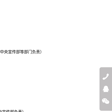
、中央宣传部等部门负责）
QQ:272532
微信
央宣传部负责）