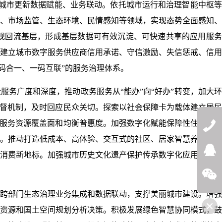
城市更新数据赋能、业务联动。依托城市运行和治理智能中枢等
、市场监管、生态环境、民情感知等领域，实现态势全面感知、
规回流基层，形成基层数据可有效沉淀、可快速共享的应用服务
建立城市数字服务供应商信用承诺、守信激励、失信惩戒、信用
多码合一、一码互联”的服务治理体系。
服务广度和深度，推动政务服务从“能办”向“好办”转变，加大
监督机制，及时回应民众关切。探索以社会保障卡为载体建立居
升服务资源覆盖面和均衡普惠度。加强数字化赋能保障性住房、
。推动打造低成本、高体验、交互式的社区、居家智慧养老服务
QQ:272532
消费新地标。加强城市历史文化遗产保护传承数字化应用，以数
微信
跨部门生态治理业务集成和数据联动，支撑美丽城市建设。增强
资源和国土空间规划分析决策。积极发展绿色智慧协同模式，鼓