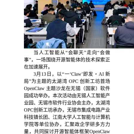
当人工智能从“会聊天”走向“会做
事”，一场围绕开源智能体的技术探索正
在加速展开。
3月13日，以“一‘Claw’即发・AI 新
局”为主题的太湖湾 OPC 创新工坊首场
OpenClaw 主题沙龙在无锡（国家）软件
园成功举办。本次活动由无锡人工智能产
业园、无锡市软件行业协会主办，太湖湾
OPC创新工坊承办，无锡市集成电路产业
科技镇长团、江南大学人工智能与计算机
学院等单位协办，汇聚政企学研多方力
量，共同探讨开源智能体框架OpenClaw