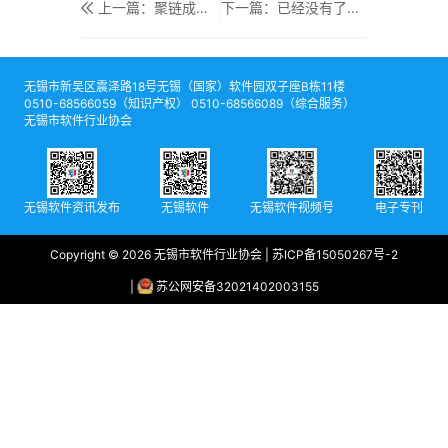
上一篇：聚链成势 · 生态共荣——无锡市软件行业协会五届四次会员代表大会暨2026产业创新发展大会圆满召开
下一篇：已经没有了
无锡市新吴区震泽路18号无锡（国家）软件园双子座B栋11楼
0510-68566059（知识产权） 0510-68566089（综合服务）
无锡市软件行业协会
无锡软件资讯发布
无锡软件
无锡软件视频号
电子专刊
Copyright © 2026 无锡市软件行业协会 |
苏ICP备15050267号-2
|
苏公网安备32021402003155