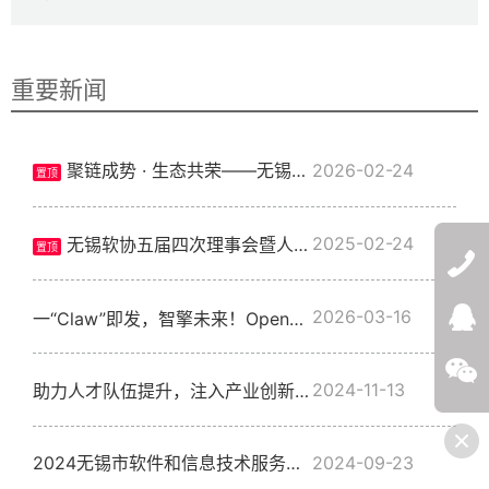
重要新闻
聚链成势 · 生态共荣——无锡市软件行业协会五届四次会员代表大会暨2026产业创新发展大会圆满召开
2026-02-24
置顶
2025-02-24
无锡软协五届四次理事会暨人工智能专委会筹备工作会议圆满举行
置顶
2026-03-16
一“Claw”即发，智擎未来！OpenClaw首场沙龙点燃无锡，这场AI盛宴干货满满
QQ:272532
微信
2024-11-13
助力人才队伍提升，注入产业创新力量——2024下半年全国软考（无锡考区）考试顺利举行
2024无锡市软件和信息技术服务业高质量发展峰会暨“无锡IT之夜”颁奖盛典成功举办
2024-09-23